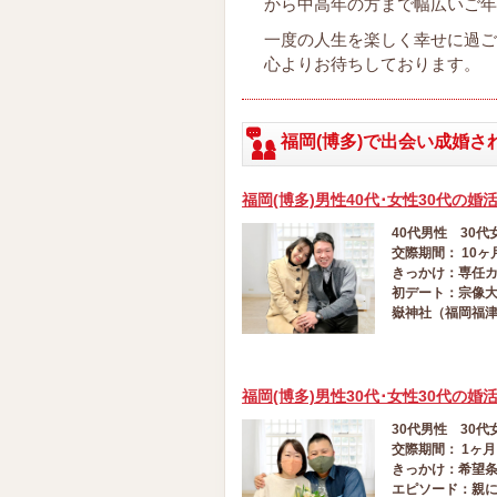
から中高年の方まで幅広いご年
一度の人生を楽しく幸せに過ご
心よりお待ちしております。
福岡(博多)で出会い成婚
福岡(博多)男性40代･女性30代の婚
40代男性 30代
交際期間： 10ヶ
きっかけ：専任
初デート：宗像
嶽神社（福岡福
福岡(博多)男性30代･女性30代の婚
30代男性 30代
交際期間： 1ヶ月
きっかけ：希望
エピソード：親