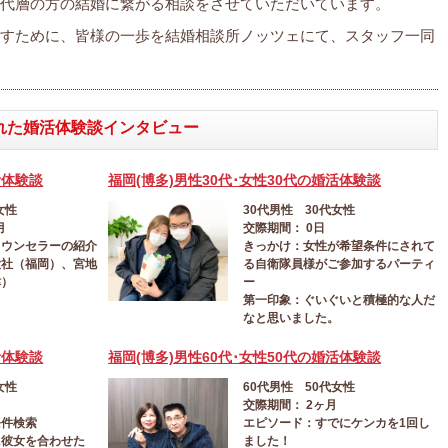
代層の方の結婚に繋がる相談をさせていただいています。
すために、皆様の一歩を結婚相談所ノッツェにて、スタッフ一同
された婚活体験談インタビュー
活体験談
福岡(博多)男性30代･女性30代の婚活体験談
女性
30代男性 30代女性
月
交際期間： 0日
カウンセラーの紹介
きっかけ：女性が希望条件にされて
大社（福岡）、宮地
る自衛隊員様がご参加するパーティ
津）
ー
第一印象：ぐいぐいと積極的な人だ
なと思いました。
活体験談
福岡(博多)男性60代･女性50代の婚活体験談
女性
60代男性 50代女性
交際期間： 2ヶ月
条件検索
エピソード：すでにケンカを1回し
に彼女を合わせた
ました！