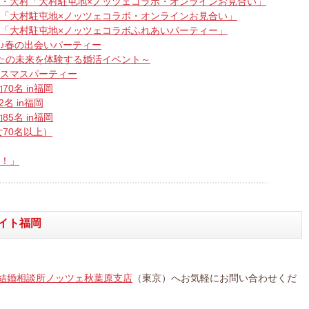
・大村「大村駐屯地×ノッツェコラボ・オンラインお見合い」
「大村駐屯地×ノッツェコラボ・オンラインお見合い」
「大村駐屯地×ノッツェコラボふれあいパーティー」
♪春の出会いパーティー
たの未来を体験する婚活イベント～
スマスパーティー
0名 in福岡
名 in福岡
5名 in福岡
70名以上）
！」
イト福岡
結婚相談所ノッツェ秋葉原支店
（東京）へお気軽にお問い合わせくだ