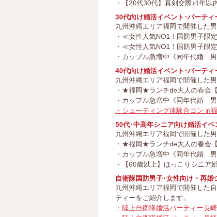
・【20代30代】真剣交際♪1年
30代向け婚活イベント･パーティ
九州沖縄エリア福岡で開催した男
・≪女性人気NO1！国防男子限定≫
・≪女性人気NO1！国防男子限定≫
・カップル急増中《同年代婚 男女
40代向け婚活イベント･パーティ
九州沖縄エリア福岡で開催した男
・★福岡★ランチde大人の春会【各
・カップル急増中《同年代婚 男女
・シューティング体験合コン in
50代･中高年シニア向け婚活イベ
九州沖縄エリア福岡で開催した男
・★福岡★ランチde大人の春会【各
・カップル急増中《同年代婚 男女
・【60歳以上】ほっこりシニア婚 
自衛隊国防男子･女性向け・再婚
九州沖縄エリア福岡で開催した自
ティーをご紹介します。
・陸上自衛隊婚活パーティー長崎