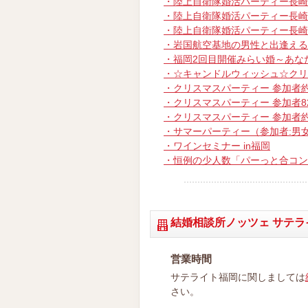
・陸上自衛隊婚活パーティー長崎
・陸上自衛隊婚活パーティー長崎
・陸上自衛隊婚活パーティー長崎
・岩国航空基地の男性と出逢える
・福岡2回目開催みらい婚～あな
・☆キャンドルウィッシュ☆クリ
・クリスマスパーティー 参加者約7
・クリスマスパーティー 参加者82
・クリスマスパーティー 参加者約8
・サマーパーティー（参加者:男女
・ワインセミナー in福岡
・恒例の少人数「パーっと合コン
結婚相談所ノッツェ サテラ
営業時間
サテライト福岡に関しましては
さい。