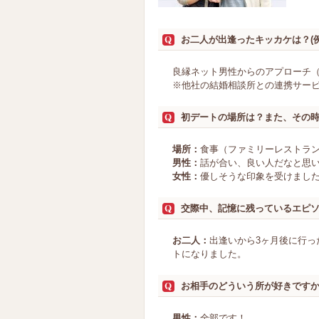
お二人が出逢ったキッカケは？(
良縁ネット男性からのアプローチ
※他社の結婚相談所との連携サー
初デートの場所は？また、その
場所：
食事（ファミリーレストラ
男性：
話が合い、良い人だなと思
女性：
優しそうな印象を受けまし
交際中、記憶に残っているエピ
お二人：
出逢いから3ヶ月後に行
トになりました。
お相手のどういう所が好きです
男性：
全部です！