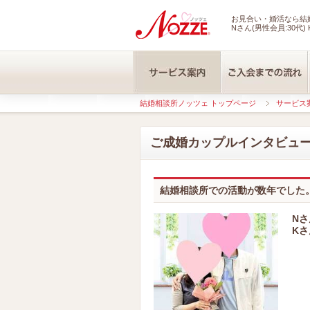
お見合い・婚活なら結婚
Nさん(男性会員:30代) 
結婚相談所ノッツェ トップページ
サービス
ご成婚カップルインタビュ
結婚相談所での活動が数年でした
Nさ
Kさ