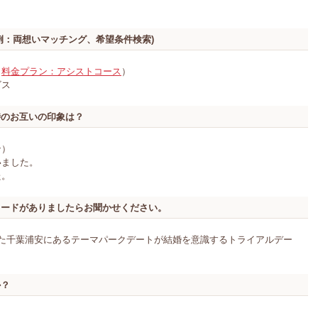
例：両想いマッチング、希望条件検索)
（
料金プラン：アシストコース
）
ビス
時のお互いの印象は？
ン）
いました。
た。
ソードがありましたらお聞かせください。
った千葉浦安にあるテーマパークデートが結婚を意識するトライアルデー
か？