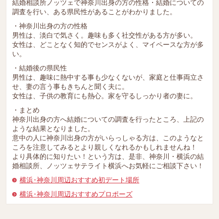
結婚相談所ノッツェで神奈川出身の方の性格・結婚についての
調査を行い、ある県民性があることがわかりました。
・神奈川出身の方の性格
男性は、淡白で気さく。趣味も多く社交性がある方が多い。
女性は、どことなく知的でセンスがよく、マイペースな方が多
い。
・結婚後の県民性
男性は、趣味に熱中する事も少なくないが、家庭と仕事両立さ
せ、妻の言う事もきちんと聞く夫に。
女性は、子供の教育にも熱心。家を守るしっかり者の妻に。
・まとめ
神奈川出身の方へ結婚についての調査を行ったところ、上記の
ような結果となりました。
意中の人に神奈川出身の方がいらっしゃる方は、このようなと
ころを注意してみるとより親しくなれるかもしれませんね！
より具体的に知りたい！という方は、是非、神奈川・横浜の結
婚相談所、ノッツェサテライト横浜へお気軽にご相談下さい！
横浜･神奈川周辺おすすめ初デート場所
横浜･神奈川周辺おすすめプロポーズ