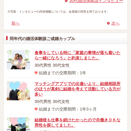
30代婚活体験談インタビュー
※写真・インタビューの内容掲載については、会員様の同意を得ております。
前へ
次へ
同年代の婚活体験談ご成婚カップル
食事をしている時に「家庭の事情が落ち着いた
ら一緒になろう」と約束しました。
30代男性 30代女性
結婚までの交際期間：1年
マッチングアプリでの出逢いより、結婚相談所
のほうが真剣に結婚を考えて活動している方が
多い
30代男性 30代女性
結婚までの交際期間：1年3ヶ月
結婚後も仕事を続けたかったので共働きＯＫな
男性を探してました。