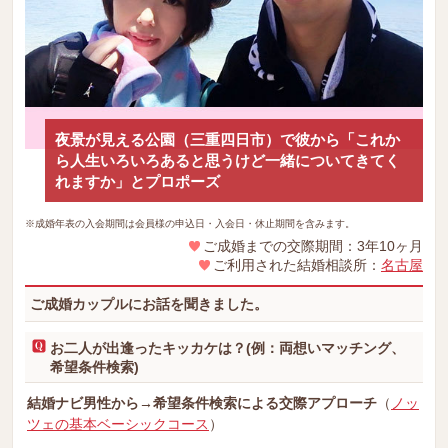
夜景が見える公園（三重四日市）で彼から「これか
ら人生いろいろあると思うけど一緒についてきてく
れますか」とプロポーズ
※成婚年表の入会期間は会員様の申込日・入会日・休止期間を含みます。
ご成婚までの交際期間：3年10ヶ月
ご利用された結婚相談所：
名古屋
ご成婚カップルにお話を聞きました。
お二人が出逢ったキッカケは？(例：両想いマッチング、
希望条件検索)
結婚ナビ男性から→希望条件検索による交際アプローチ
（
ノッ
ツェの基本ベーシックコース
）