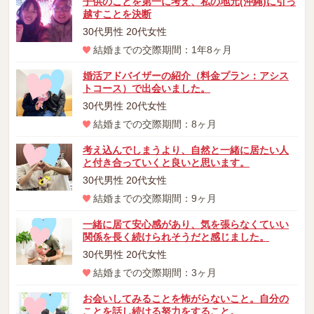
子供のことを第一に考え、私の地元(沖縄)に引っ
越すことを決断
30代男性 20代女性
結婚までの交際期間：1年8ヶ月
婚活アドバイザーの紹介（料金プラン：アシス
トコース）で出会いました。
30代男性 20代女性
結婚までの交際期間：8ヶ月
考え込んでしまうより、自然と一緒に居たい人
と付き合っていくと良いと思います。
30代男性 20代女性
結婚までの交際期間：9ヶ月
一緒に居て安心感があり、気を張らなくていい
関係を長く続けられそうだと感じました。
30代男性 20代女性
結婚までの交際期間：3ヶ月
お会いしてみることを怖がらないこと。自分の
ことを話し続ける努力をすること。