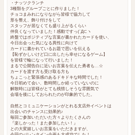
・ナッツクランチ
3種類をグループごとに作りました！
チョコまみれになりながら皆様で協力して
形を整え、飾り付けをして
スタッフが居なくても盛り上がるくらい
仲良くなっていました！感動ですっ(´Д⊂ヽ
終盤ではポジティブな言葉が書かれたカードを使い、
今日出会った気になる異性に向けて
カードに書かれているお題で思いを伝える
【恥ずかしいけど口に出したら幸せになるゲーム】
を皆様で輪になって行いました！
まるで公開告白に近いお言葉を伝えた勇者も…☆
カードを渡す方も受け取る方も
ちょこっと緊張感のあるドキドキな時間でした！
今日初めて会い、数時間しか経っていないのに
解散時には皆様がとても残惜しそうな雰囲気で
会場を後にしておられたのが印象的でした。
自然とコミュニケーションがとれる支店外イベントは
出会いのチャンスに効果的♪
毎回ご参加いただいた方々よりたくさんの
『楽しかった！また参加したい！』
との大変嬉しいお言葉をいただきますが、
今回のバレンタイン企画も大成功でした！