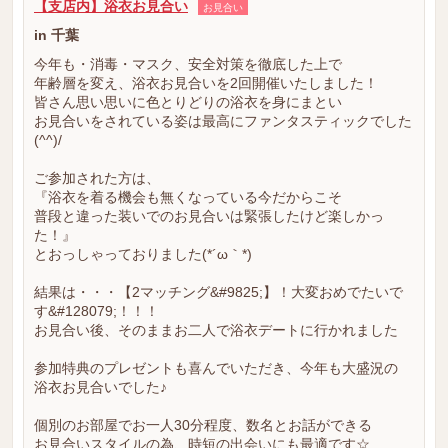
【支店内】浴衣お見合い
お見合い
in 千葉
今年も・消毒・マスク、安全対策を徹底した上で
年齢層を変え、浴衣お見合いを2回開催いたしました！
皆さん思い思いに色とりどりの浴衣を身にまとい
お見合いをされている姿は最高にファンタスティックでした
(^^)/
ご参加された方は、
『浴衣を着る機会も無くなっている今だからこそ
普段と違った装いでのお見合いは緊張したけど楽しかっ
た！』
とおっしゃっておりました(*´ω｀*)
結果は・・・【2マッチング&#9825;】！大変おめでたいで
す&#128079;！！！
お見合い後、そのままお二人で浴衣デートに行かれました
参加特典のプレゼントも喜んでいただき、今年も大盛況の
浴衣お見合いでした♪
個別のお部屋でお一人30分程度、数名とお話ができる
お見合いスタイルの為、時短の出会いにも最適です☆