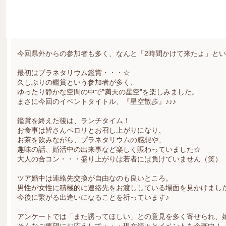
□■40代50代のミドル世代を対象としたツア婚■□
千葉中央駅徒歩5分の千葉市科学館「きぼーる」にて、
ノッツェ千葉支店で初となるプラネタリウム婚活を開催しました♪
今回県外からの参加者も多く、なんと「2時間かけて来たよ」と
最初はプラネタリウム鑑賞・・・☆
久しぶりの鑑賞という参加者が多く、
ゆったり静かな空間の中で”満天の星空”を楽しみました。
まさに今回のイベントタイトル、『星空散歩』♪♪♪
鑑賞を終えた後は、ランチタイム！
お食事は皆さんペロリとお召し上がりになり、
お茶を飲みながら、プラネタリウムの感想や、
趣味の話、婚活中の出来事など楽しく賑わっていました☆
大人の合コン・・・盛り上がりは若者には負けていません（笑）
ツア婚中は連絡先交換が自由なのも良いところ。
男性が女性に積極的に連絡先をお渡ししている場面を見かけまし
今後に繋がる出逢いになることを祈っています♪
アンケートでは「また誘ってほしい」との意見を多く寄せられ、