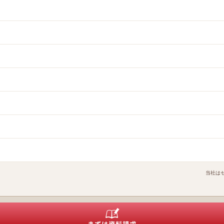
当社は
特定商取引に基づく表記
個人情報保護方針
結婚相談ビジネス開業支援