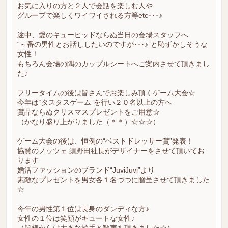
お気に入りの方と２人で会話を楽しむ人や
グループで楽しくワイワイされる方等etc･･･♪
途中、愛のキューピッドならぬ当日の会場スタッフへ
“～番の男性とお話ししたいのですが･･･♪”と恥ずかしそうな
女性！
もちろん会場の隅のカップルシートへご案内させて頂きまし
た♪
フリータイムの後は皆さんでお楽しみ頂くゲーム大会☆
今年は“タスタスゲーム”を行い２０名以上の方へ
賞品ならぬクリスマスプレゼントをご用意☆
（かなり盛り上がりました（＊＊）☆☆☆）
ゲーム大会の後は、恒例の“ベストドレッサー賞”発表！
協賛のノッツェ.須野田社長がデザイナーをさせて頂いてお
ります
婚活ファッションのブランド“JuviJuvi”より
素敵なプレゼントを男女各１名づつに贈呈させて頂きました
☆
今年の男性第１位は長身のダンディな方♪
女性の１位は笑顔がキュートな女性♪