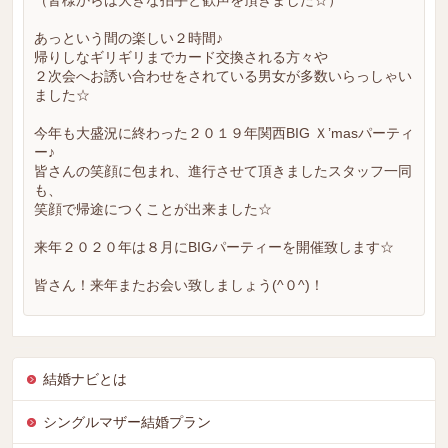
（皆様からは大きな拍手と歓声を頂きました☆）
あっという間の楽しい２時間♪
帰りしなギリギリまでカード交換される方々や
２次会へお誘い合わせをされている男女が多数いらっしゃい
ました☆
今年も大盛況に終わった２０１９年関西BIG Ｘ’masパーティ
ー♪
皆さんの笑顔に包まれ、進行させて頂きましたスタッフ一同
も、
笑顔で帰途につくことが出来ました☆
来年２０２０年は８月にBIGパーティーを開催致します☆
皆さん！来年またお会い致しましょう(^０^)！
結婚ナビとは
シングルマザー結婚プラン