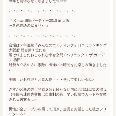
今年も開催させて頂きました☆☆☆
。・。・。・。・。・。・。・。・。・。
『 X‘mas BIGパーティー2019 in 大阪
～冬恋物語の始まり～ 』
。・。・。・。・。・。・。・。・。・。
会場は２年連続「みんなのウェディング」口コミランキング
大阪府 総合第１位にも
選ばれましたおしゃれな幸せ空間♪“バリラックス ザ ガーデ
ン 梅田”
総勢８０名の方に素敵に出逢いの時間をお楽しみ頂きました
♪
美味しいお料理とお飲み物・・・そして楽しい会話♪
さすが関西の方！開始５分も経たない内に会場は談笑の渦☆
（今回も連絡先交換は自由制の為、早い段階でカードを交換
される男女も…♪）
男性が全テーブルを回って頂き、全員とお話しした後はフリ
ータイム♪