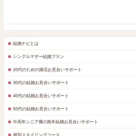
夏と言えば海！『焼き蛤を食べよう～♪』を開催しました！
NOZZE千葉の夏のビックイベントです！九十九里でビール片手
産を買って満喫度UP！その後、千葉に戻って盛り上がったまま飲
結婚ナビとは
シングルマザー結婚プラン
20代のための婚活お見合いサポート
30代の結婚お見合いサポート
40代の結婚お見合いサポート
50代の結婚お見合いサポート
中高年シニア層の熟年結婚お見合いサポート
個別スタイリングコース