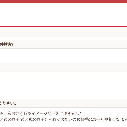
件検索)
ください。
ら、家族になれるイメージが一気に湧きました。
と彼の息子/彼と私の息子）それがお互いのお相手の息子と仲良くなれ