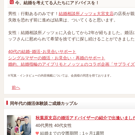
今、結婚を考えてる人たちにアドバイスを！
男性：行動あるのみです！
結婚相談所ノッツェ大宮支店
の店長が親
失敗を恐れず前に進めば結果は、ついてくると思います。
女性：結婚相談所ノッツェに入会してから2年が経ちました。婚活
ッフさんに慰められて希望を捨てずに探し続けることができました
40代の結婚･婚活･お見合いサポート
シングルマザーの婚活・お見合い・再婚のサポート
婚約、結婚指輪のアイプリモとノッツェのコラボ企画「サプライズ
※写真・インタビューの内容掲載については、会員様の同意を得ております。
前へ
同年代の婚活体験談ご成婚カップル
秋葉原支店の婚活アドバイザーの紹介で出逢いました
40代男性 40代女性
結婚までの交際期間：1ヶ月1週間