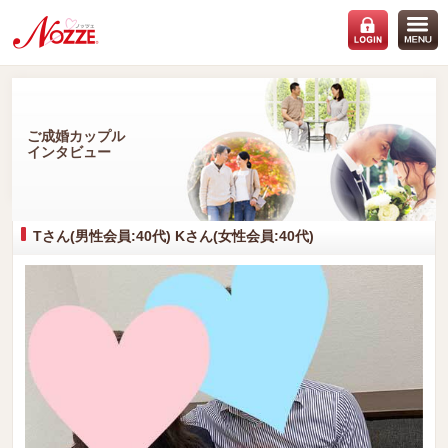
ご成婚カップル
インタビュー
Tさん(男性会員:40代) Kさん(女性会員:40代)