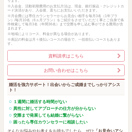
ります。
※入会金、活動初期費用のお支払方法は、現金、銀行振込・クレジットカ
ード決済があり、入会後、直ちにお支払いいただきます。
※月会費には専任カウンセラーからお見合い相手を毎月3名（1年プラ
ン）/毎月10名（6ヵ月プラン）をご紹介をさせていただく事とご自身で条
件検索して毎月3名（年間36名）まで交際を申し込む事ができる費用が含
まれます。
※地域によりコース、料金が異なる場合があります。
※表記の料金は月々後払いコースの場合で、一括前払いコースもありま
す。
資料請求はこちら
お問い合わせはこちら
婚活を強力サポート！出会いからご成婚までしっかりアシス
ト！
１週間に婚活する時間がない
異性に対してアプローチの仕方が分からない
交際まで発展しても結婚に繋がらない
困ったら専任カウンセラーに相談したい
そんなお悩みやお考えをお持ちでしたら、ぜひ
「お見合いアシ