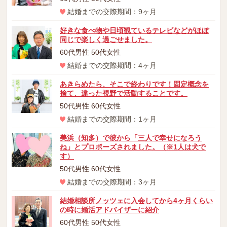
結婚までの交際期間：9ヶ月
好きな食べ物や日頃観ているテレビなどがほぼ
同じで楽しく過ごせました。
60代男性 50代女性
結婚までの交際期間：4ヶ月
あきらめたら、そこで終わりです！固定概念を
捨て、違った視野で活動することです。
50代男性 60代女性
結婚までの交際期間：1ヶ月
美浜（知多）で彼から「三人で幸せになろう
ね」とプロポーズされました。（※1人は犬で
す）
50代男性 60代女性
結婚までの交際期間：3ヶ月
結婚相談所ノッツェに入会してから4ヶ月くらい
の時に婚活アドバイザーに紹介
60代男性 50代女性