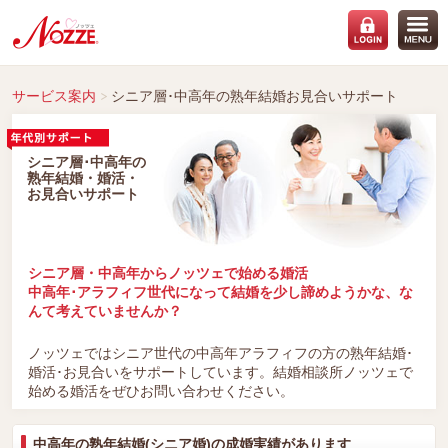
サービス案内
シニア層･中高年の熟年結婚お見合いサポート
シニア層･中高年の
熟年結婚・婚活・
お見合いサポート
シニア層・中高年からノッツェで始める婚活
中高年･アラフィフ世代になって結婚を少し諦めようかな、な
んて考えていませんか？
ノッツェではシニア世代の中高年アラフィフの方の熟年結婚･
婚活･お見合いをサポートしています。結婚相談所ノッツェで
始める婚活をぜひお問い合わせください。
中高年の熟年結婚(シニア婚)の成婚実績があります