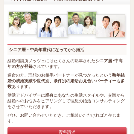
シニア層・中高年世代になってから婚活
結婚相談所ノッツェにはたくさんの熟年された
シニア層･中高
年の方が登録
されています。
運命の方、理想のお相手パートナーが見つかったという
熟年結
婚の成婚実績や世代別、条件別の婚活お見合いパーティーも多
数
あります。
婚活アドバイザーは親身にあなたの生活スタイルや、交際から
結婚へのお悩みをヒアリングして理想の婚活コンサルティング
をさせていただきます。
ぜひ、お問い合わせいただき、ご相談いただければと存じま
す。
資料請求