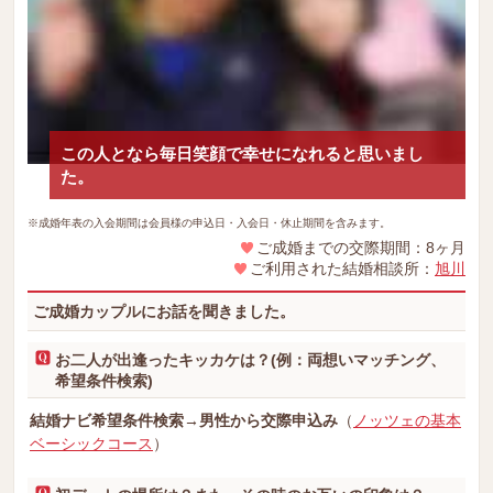
この人となら毎日笑顔で幸せになれると思いまし
た。
※成婚年表の入会期間は会員様の申込日・入会日・休止期間を含みます。
ご成婚までの交際期間：8ヶ月
ご利用された結婚相談所：
旭川
ご成婚カップルにお話を聞きました。
お二人が出逢ったキッカケは？(例：両想いマッチング、
希望条件検索)
結婚ナビ希望条件検索→男性から交際申込み
（
ノッツェの基本
ベーシックコース
）