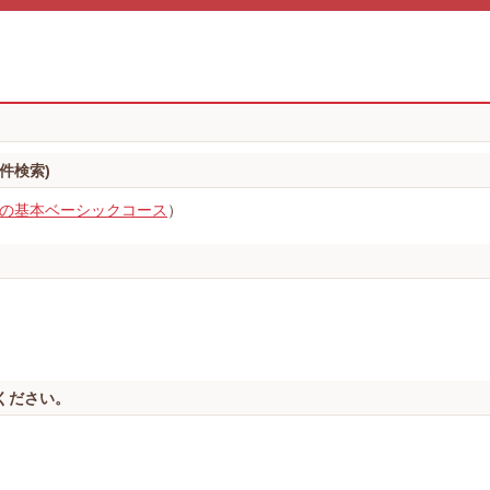
件検索)
の基本ベーシックコース
）
ください。