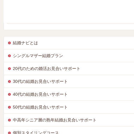
KON-KATU・クラブ【ゴルフ】の第2回目は、静岡市内の練習
初心者の方は、経験者からアドバイスを受けながら、真剣に練習
した♪
結婚ナビとは
シングルマザー結婚プラン
20代のための婚活お見合いサポート
30代の結婚お見合いサポート
40代の結婚お見合いサポート
50代の結婚お見合いサポート
中高年シニア層の熟年結婚お見合いサポート
個別スタイリングコース