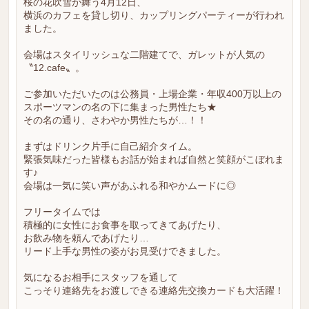
桜の花吹雪が舞う4月12日、
横浜のカフェを貸し切り、カップリングパーティーが行われ
ました。
会場はスタイリッシュな二階建てで、ガレットが人気の
〝12.cafe〟。
ご参加いただいたのは公務員・上場企業・年収400万以上の
スポーツマンの名の下に集まった男性たち★
その名の通り、さわやか男性たちが…！！
まずはドリンク片手に自己紹介タイム。
緊張気味だった皆様もお話が始まれば自然と笑顔がこぼれま
す♪
会場は一気に笑い声があふれる和やかムードに◎
フリータイムでは
積極的に女性にお食事を取ってきてあげたり、
お飲み物を頼んであげたり…
リード上手な男性の姿がお見受けできました。
気になるお相手にスタッフを通して
こっそり連絡先をお渡しできる連絡先交換カードも大活躍！