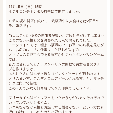
11月15日（日）15時～
ホテルコンチネンタル府中にて開催しました。
10月の調布開催に続いて、武蔵府中法人会様とは2回目のコ
ラボ婚活です。
当日は男女計45名の参加者が集い、普段仕事だけでは出逢う
ことのない異性との交流会を楽しんでおられました。
トークタイムでは、程よい緊張の中、お互いの名札を見なが
ら「お名前は」「お仕事は」と話しがはずみ、
ノッツェの名物司会である藤本が仕切ったタンバリンゲーム
では、
音楽に合わせて歩き、タンバリンの回数で男女混合のグルー
プを作りますが、
あぶれた方にはムチャ振り（インタビュー）が行われます！
ノリの良い方、ここぞと自己アピールされる方、と、マッチ
ングに向けて皆様
このへんでかなり打ち解けてきた印象でした（＾＾）
フリータイムはビュッフェをいただきながら男女それぞれで
カップルでお話しタイム。
いつもなかなか異性とお話しする機会がない、という方にも
沢山お話ししていただけたと思います★