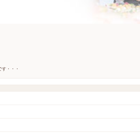
した♪
お話し頂いた後は
です・・・