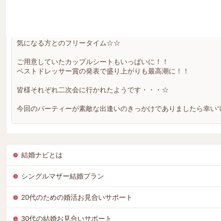
今年の札幌はひと足早いクリスマス・・・。
すすきのの夜景を一望出来るパラマウントラウンジで開催いたしま
グループトークから始まり、チーム対抗のゲーム！！全員の方と
気になる方とのフリータイム☆☆
ご用意していたカップルシートもいっぱいに！！
ベストドレッサー賞の発表で盛り上がりも最高潮に！！
皆様それぞれ二次会に行かれたようです・・・☆
今回のパーティーが素敵な出逢いのきっかけでありましたら幸い
結婚ナビとは
シングルマザー結婚プラン
20代のための婚活お見合いサポート
30代の結婚お見合いサポート