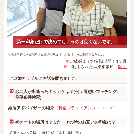
第一印象だけで決めてしまうのは良くないです。
※成婚年表の入会期間は会員様の申込日・入会日・休止期間を含みます。
ご成婚までの交際期間：4ヶ月
ご利用された結婚相談所：
岡山
ご成婚カップルにお話を聞きました。
お二人が出逢ったキッカケは？(例：両想いマッチング、
希望条件検索)
婚活アドバイザーの紹介
（
料金プラン：アシストコース
）
初デートの場所は？また、その時のお互いの印象は？
場所：栗林公園、高松城（香川高松市）