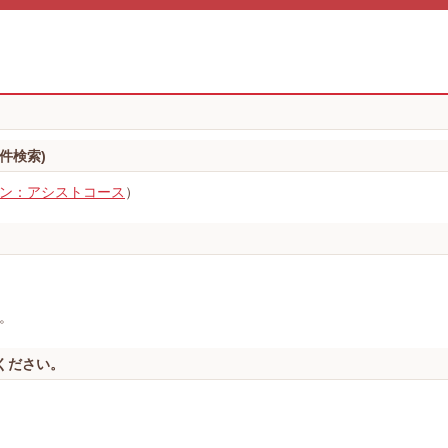
件検索)
ン：アシストコース
）
。
ください。