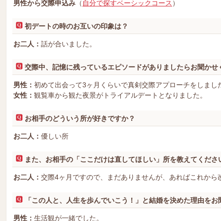
男性から交際申込み
（
自分で探すベーシックコース
）
初デートの時のお互いの印象は？
お二人：
話が合いました。
交際中、記憶に残っているエピソードがありましたらお聞かせ
男性：
初めて出会って3ヶ月くらいで真剣交際アプローチをしまし
女性：
観覧車から観た夜景がトライアルデートとなりました。
お相手のどういう所が好きですか？
お二人：
優しい所
また、お相手の「ここだけは直してほしい」所を教えてくださ
お二人：
交際4ヶ月ですので、まだありませんが、あればこれから
「この人と、人生を歩んでいこう！」と結婚を決めた理由をお
男性：
生活観が一緒でした。