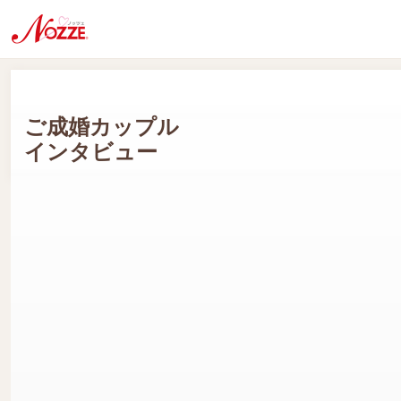
ご成婚カップル
インタビュー
Yさん(男性会員:60代) Yさん(女性会員:60代)