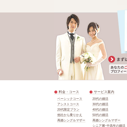
料金・コース
サービス案内
ベーシックコース
20代の婚活
アシストコース
30代の婚活
20代限定プラン
40代の婚活
他社から乗りかえ
50代の婚活
再婚シングルマザー
再婚シングルマザー
シニア層･中高年の婚活