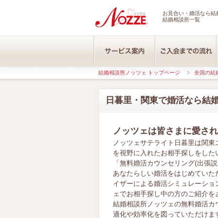
お見合い・婚活なら結婚
結婚相談所一覧
結婚相談所ノッツェ トップページ
全国の結
日暮里・関東で婚活なら結
ノッツェは皆さまに愛され
ノッツェサテライト日暮里は関東
を視野に入れたお相手探しをした
「無料婚活カウンセリング(出張説
あなたらしい婚活をはじめていた
イザーによる婚活シミュレーショ
ェでお相手探し中の方のご紹介を
結婚相談所ノッツェの無料婚活カ
適化や効率化を図っていただけま