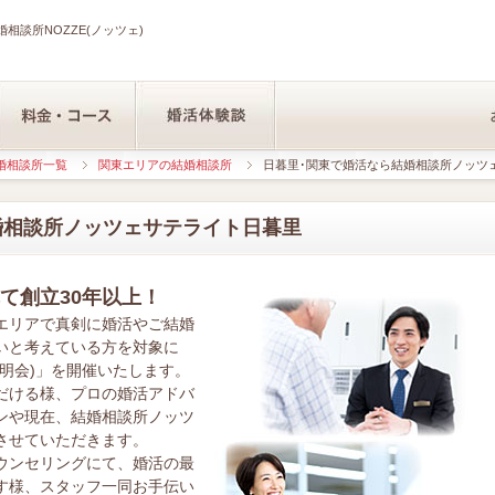
相談所NOZZE(ノッツェ)
婚相談所一覧
関東エリアの結婚相談所
日暮里･関東で婚活なら結婚相談所ノッツ
婚相談所ノッツェサテライト日暮里
て創立30年以上！
エリアで真剣に婚活やご結婚
いと考えている方を対象に
明会)」を開催いたします。
だける様、プロの婚活アドバ
ンや現在、結婚相談所ノッツ
させていただきます。
ウンセリングにて、婚活の最
す様、スタッフ一同お手伝い