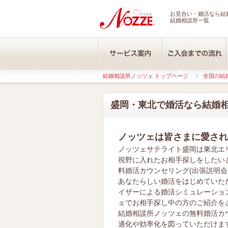
お見合い・婚活なら結婚
結婚相談所一覧
結婚相談所ノッツェ トップページ
全国の結
盛岡・東北で婚活なら結婚
ノッツェは皆さまに愛され
ノッツェサテライト盛岡は東北エ
視野に入れたお相手探しをしたい
料婚活カウンセリング(出張説明会
あなたらしい婚活をはじめていた
イザーによる婚活シミュレーショ
ェでお相手探し中の方のご紹介を
結婚相談所ノッツェの無料婚活カ
適化や効率化を図っていただけま