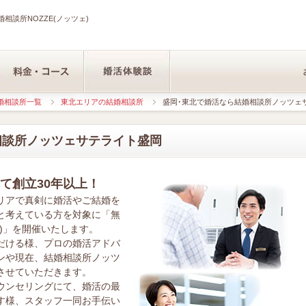
相談所NOZZE(ノッツェ)
婚相談所一覧
東北エリアの結婚相談所
盛岡･東北で婚活なら結婚相談所ノッツェ
相談所ノッツェサテライト盛岡
て創立30年以上！
リアで真剣に婚活やご結婚を
と考えている方を対象に「無
)」を開催いたします。
だける様、プロの婚活アドバ
ンや現在、結婚相談所ノッツ
させていただきます。
ウンセリングにて、婚活の最
す様、スタッフ一同お手伝い