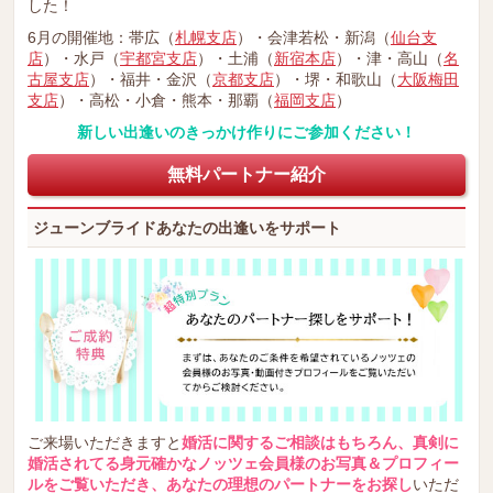
した！
6月の開催地：帯広（
札幌支店
）・会津若松・新潟（
仙台支
店
）・水戸（
宇都宮支店
）・土浦（
新宿本店
）・津・高山（
名
古屋支店
）・福井・金沢（
京都支店
）・堺・和歌山（
大阪梅田
支店
）・高松・小倉・熊本・那覇（
福岡支店
）
新しい出逢いのきっかけ作りにご参加ください！
無料パートナー紹介
ジューンブライドあなたの出逢いをサポート
ご来場いただきますと
婚活に関するご相談はもちろん、真剣に
婚活されてる身元確かなノッツェ会員様のお写真＆プロフィー
ルをご覧いただき、あなたの理想のパートナーをお探し
いただ