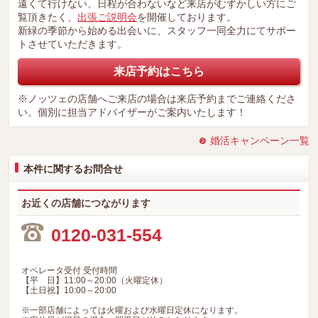
遠くて行けない、日程が合わないなど来店がむずかしい方にご
覧頂きたく、
出張ご説明会
を開催しております。
新緑の季節から始める出会いに、スタッフ一同全力にてサポー
トさせていただきます。
来店予約はこちら
※ノッツェの店舗へご来店の場合は来店予約までご連絡くださ
い。個別に担当アドバイザーがご案内いたします！
婚活キャンペーン一覧
本件に関するお問合せ
お近くの店舗につながります
0120-031-554
オペレータ受付 受付時間
【平 日】11:00～20:00（火曜定休）
【土日祝】10:00～20:00
※一部店舗によっては火曜および水曜日定休になります。