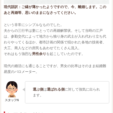
現代語訳：ご縁が薄かったようですので、今、離婚します。この
あと再婚等、思いのままになさってください。
という非常にシンプルなものでした。
夫からの三行半は妻にとっての再婚解禁状。そして当時の江戸
は、参勤交代によって地方から独り身の武士が入れ代わり立ち代
わりやってくるほか、都市計画の関係で招かれた各地の技術者、
大工、商人などの庶民もあわせてたくさん流入。
それはもう強烈な
男性余り
を起こしていたのです。
現代の婚活にも通じることですが、男女の比率はそのまま結婚難
易度のバロメーター。
選ぶ側
は
選ばれる側
に対して強気に出られ
ます。