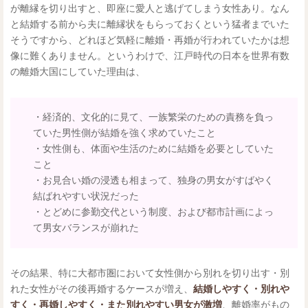
が離縁を切り出すと、即座に愛人と逃げてしまう女性あり。なん
と結婚する前から夫に離縁状をもらっておくという猛者までいた
そうですから、どれほど気軽に離婚・再婚が行われていたかは想
像に難くありません。というわけで、江戸時代の日本を世界有数
の離婚大国にしていた理由は、
・経済的、文化的に見て、一族繁栄のための責務を負っ
ていた男性側が結婚を強く求めていたこと
・女性側も、体面や生活のために結婚を必要としていた
こと
・お見合い婚の浸透も相まって、独身の男女がすばやく
結ばれやすい状況だった
・とどめに参勤交代という制度、および都市計画によっ
て男女バランスが崩れた
その結果、特に大都市圏において女性側から別れを切り出す・別
れた女性がその後再婚するケースが増え、
結婚しやすく・別れや
すく・再婚しやすく・また別れやすい男女が激増
、離婚率がもの