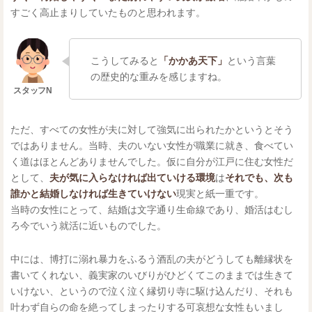
すごく高止まりしていたものと思われます。
こうしてみると
「かかあ天下」
という言葉
の歴史的な重みを感じますね。
ただ、すべての女性が夫に対して強気に出られたかというとそう
ではありません。当時、夫のいない女性が職業に就き、食べてい
く道はほとんどありませんでした。仮に自分が江戸に住む女性だ
として、
夫が気に入らなければ出ていける環境
は
それでも、次も
誰かと結婚しなければ生きていけない
現実と紙一重です。
当時の女性にとって、結婚は文字通り生命線であり、婚活はむし
ろ今でいう就活に近いものでした。
中には、博打に溺れ暴力をふるう酒乱の夫がどうしても離縁状を
書いてくれない、義実家のいびりがひどくてこのままでは生きて
いけない、というので泣く泣く縁切り寺に駆け込んだり、それも
叶わず自らの命を絶ってしまったりする可哀想な女性もいまし