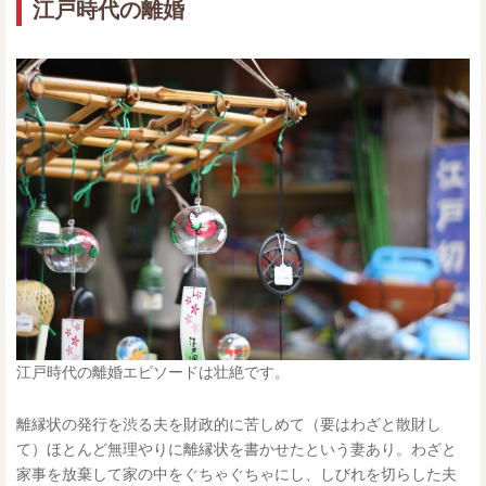
江戸時代の離婚
江戸時代の離婚エピソードは壮絶です。
離縁状の発行を渋る夫を財政的に苦しめて（要はわざと散財し
て）ほとんど無理やりに離縁状を書かせたという妻あり。わざと
家事を放棄して家の中をぐちゃぐちゃにし、しびれを切らした夫