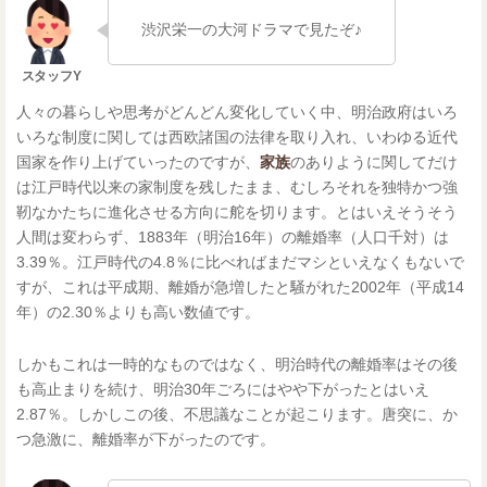
渋沢栄一の大河ドラマで見たぞ♪
人々の暮らしや思考がどんどん変化していく中、明治政府はいろ
いろな制度に関しては西欧諸国の法律を取り入れ、いわゆる近代
国家を作り上げていったのですが、
家族
のありように関してだけ
は江戸時代以来の家制度を残したまま、むしろそれを独特かつ強
靭なかたちに進化させる方向に舵を切ります。とはいえそうそう
人間は変わらず、1883年（明治16年）の離婚率（人口千対）は
3.39％。江戸時代の4.8％に比べればまだマシといえなくもないで
すが、これは平成期、離婚が急増したと騒がれた2002年（平成14
年）の2.30％よりも高い数値です。
しかもこれは一時的なものではなく、明治時代の離婚率はその後
も高止まりを続け、明治30年ごろにはやや下がったとはいえ
2.87％。しかしこの後、不思議なことが起こります。唐突に、か
つ急激に、離婚率が下がったのです。