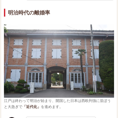
明治時代の離婚率
江戸は終わって明治が始まり、開国した日本は西欧列強に並ぼう
と大急ぎで
「近代化」
を進めます。