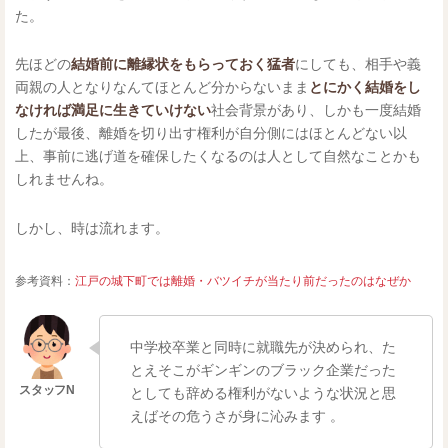
た。
先ほどの
結婚前に離縁状をもらっておく猛者
にしても、相手や義
両親の人となりなんてほとんど分からないまま
とにかく結婚をし
なければ満足に生きていけない
社会背景があり、しかも一度結婚
したが最後、離婚を切り出す権利が自分側にはほとんどない以
上、事前に逃げ道を確保したくなるのは人として自然なことかも
しれませんね。
しかし、時は流れます。
参考資料：
江戸の城下町では離婚・バツイチが当たり前だったのはなぜか
中学校卒業と同時に就職先が決められ、た
とえそこがギンギンのブラック企業だった
としても辞める権利がないような状況と思
えばその危うさが身に沁みます 。