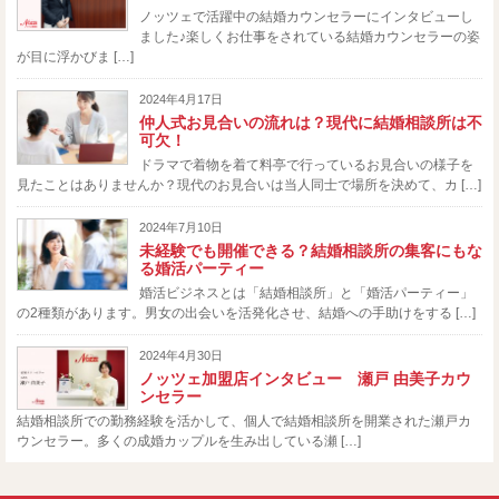
ノッツェで活躍中の結婚カウンセラーにインタビューし
ました♪楽しくお仕事をされている結婚カウンセラーの姿
が目に浮かびま […]
2024年4月17日
仲人式お見合いの流れは？現代に結婚相談所は不
可欠！
ドラマで着物を着て料亭で行っているお見合いの様子を
見たことはありませんか？現代のお見合いは当人同士で場所を決めて、カ […]
2024年7月10日
未経験でも開催できる？結婚相談所の集客にもな
る婚活パーティー
婚活ビジネスとは「結婚相談所」と「婚活パーティー」
の2種類があります。男女の出会いを活発化させ、結婚への手助けをする […]
2024年4月30日
ノッツェ加盟店インタビュー 瀬戸 由美子カウ
ンセラー
結婚相談所での勤務経験を活かして、個人で結婚相談所を開業された瀬戸カ
ウンセラー。多くの成婚カップルを生み出している瀬 […]