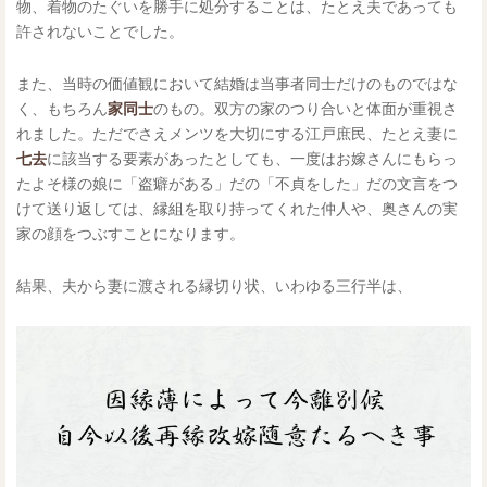
物、着物のたぐいを勝手に処分することは、たとえ夫であっても
許されないことでした。
また、当時の価値観において結婚は当事者同士だけのものではな
く、もちろん
家同士
のもの。双方の家のつり合いと体面が重視さ
れました。ただでさえメンツを大切にする江戸庶民、たとえ妻に
七去
に該当する要素があったとしても、一度はお嫁さんにもらっ
たよそ様の娘に「盗癖がある」だの「不貞をした」だの文言をつ
けて送り返しては、縁組を取り持ってくれた仲人や、奥さんの実
家の顔をつぶすことになります。
結果、夫から妻に渡される縁切り状、いわゆる三行半は、