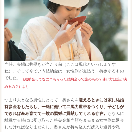
当時、夫婦は共働きが当たり前（ここは現代といっしょです
ね）。そして今でいう結納金は、女性側が支払う・持参するもの
でした。
（結納金ってなに？もらった結納金って誰のもの？使い方は誰が決
めるの？）より
つまり夫となる男性にとって、奥さんを
迎えるときには家に結婚
持参金をもたらし、一緒に働いて二馬力世帯をつくり、子どもが
できれば産み育てて一族の繫栄に貢献してくれる存在。
ちなみに
離縁する時には受け取った持参金相当額をまるまる女性側に返金
しなければなりませんし、奥さんが持ち込んだ嫁入り道具や私