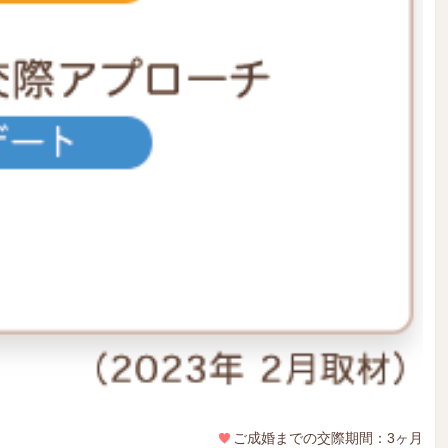
ご成婚までの交際期間：3ヶ月