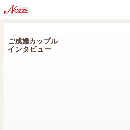
ご成婚カップル
インタビュー
Kさん(男性会員:50代) Tさん(女性会員:40代)