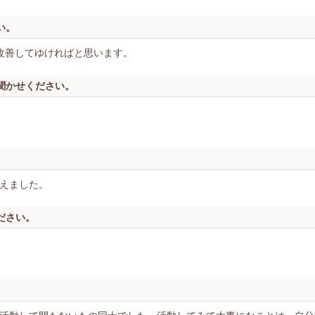
い。
改善してゆければと思います。
聞かせください。
えました。
ださい。