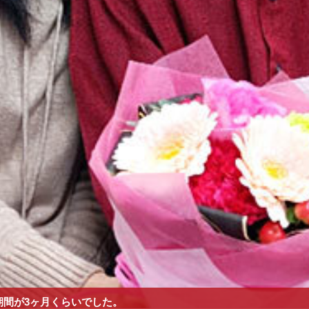
期間が3ヶ月くらいでした。