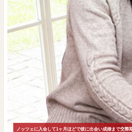
ノッツェに入会して1ヶ月ほどで彼に出会い成婚まで交際