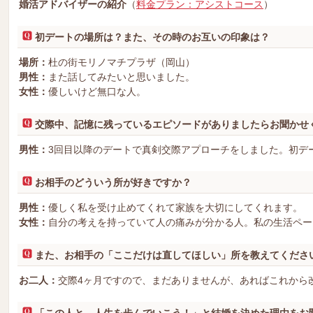
婚活アドバイザーの紹介
（
料金プラン：アシストコース
）
初デートの場所は？また、その時のお互いの印象は？
場所：
杜の街モリノマチプラザ（岡山）
男性：
また話してみたいと思いました。
女性：
優しいけど無口な人。
交際中、記憶に残っているエピソードがありましたらお聞かせ
男性：
3回目以降のデートで真剣交際アプローチをしました。初デ
お相手のどういう所が好きですか？
男性：
優しく私を受け止めてくれて家族を大切にしてくれます。
女性：
自分の考えを持っていて人の痛みが分かる人。私の生活ペー
また、お相手の「ここだけは直してほしい」所を教えてくださ
お二人：
交際4ヶ月ですので、まだありませんが、あればこれから