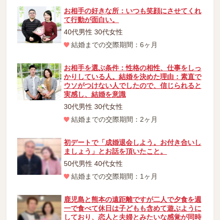
お相手の好きな所：いつも笑顔にさせてくれ
て行動が面白い。
40代男性 30代女性
結婚までの交際期間：6ヶ月
お相手を選ぶ条件：性格の相性、仕事をしっ
かりしている人。結婚を決めた理由：素直で
ウソがつけない人でしたので、信じられると
実感し、結婚を意識
30代男性 30代女性
結婚までの交際期間：2ヶ月
初デートで「成婚退会しよう。お付き合いし
ましょう」とお話を頂いたこと。
50代男性 40代女性
結婚までの交際期間：1ヶ月
鹿児島と熊本の遠距離ですが二人で夕食を週
一で食べて休日は子どもも含めて遊ぶように
しており、恋人と夫婦とみたいな感覚が同時