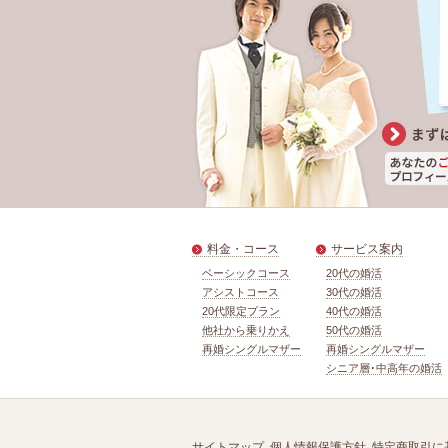
料金・コース
サービス案内
ベーシックコース
20代の婚活
アシストコース
30代の婚活
20代限定プラン
40代の婚活
他社から乗りかえ
50代の婚活
再婚シングルマザー
再婚シングルマザー
シニア層･中高年の婚活
サイトマップ
個人情報保護方針
特定商取引に