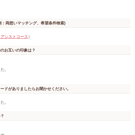
例：両想いマッチング、希望条件検索)
：アシストコース
）
時のお互いの印象は？
した。
。
ソードがありましたらお聞かせください。
した。
か？