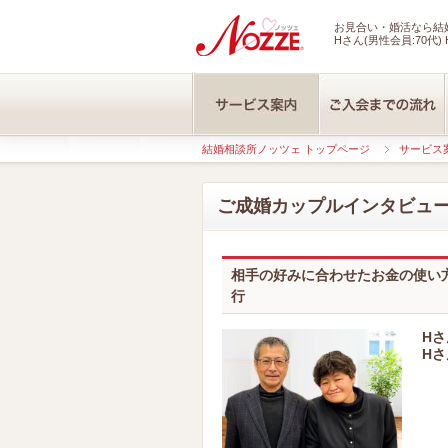
お見合い・婚活なら結婚
Hさん(男性会員:70代) 
結婚相談所ノッツェ トップページ
サービス
ご成婚カップルインタビュ
相手の好みに合わせたお金の使い
行
Hさ
Hさ