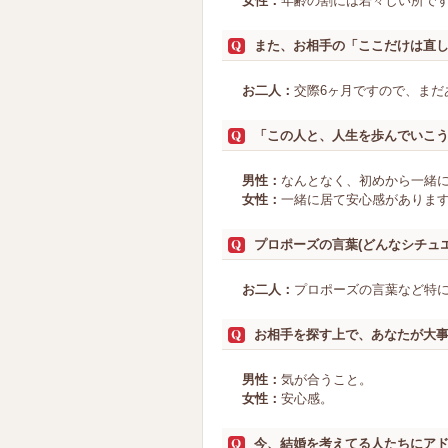
女性：
年齢の割には若々しい所で
また、お相手の「ここだけは直
お二人：
交際6ヶ月ですので、ま
「この人と、人生を歩んでいこ
男性：
なんとなく、初めから一緒
女性：
一緒に居て安心感がありま
プロポーズの言葉(どんなシチュ
お二人：
プロポーズの言葉など特
お相手を探す上で、あなたが大
男性：
気が合うこと。
女性：
安心感。
今、結婚を考えてる人たちにア