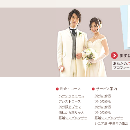
料金・コース
サービス案内
ベーシックコース
20代の婚活
アシストコース
30代の婚活
20代限定プラン
40代の婚活
他社から乗りかえ
50代の婚活
再婚シングルマザー
再婚シングルマザー
シニア層･中高年の婚活