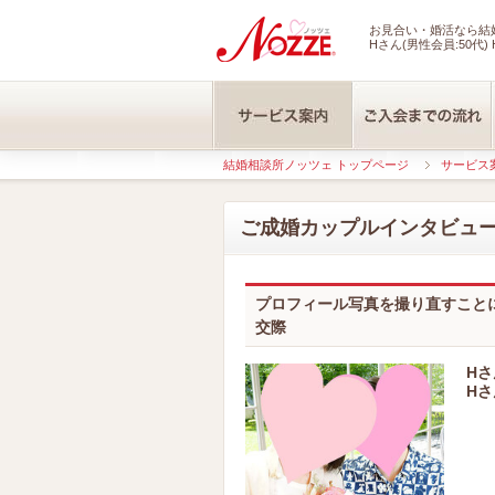
お見合い・婚活なら結婚
Hさん(男性会員:50代) 
結婚相談所ノッツェ トップページ
サービス
ご成婚カップルインタビュ
プロフィール写真を撮り直すこと
交際
Hさ
Hさ