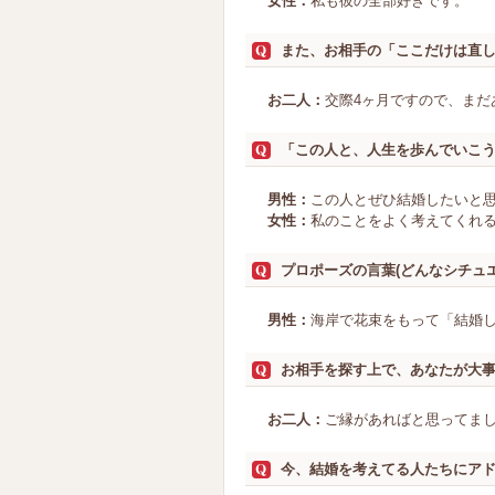
女性：
私も彼の全部好きです。
また、お相手の「ここだけは直
お二人：
交際4ヶ月ですので、ま
「この人と、人生を歩んでいこ
男性：
この人とぜひ結婚したいと
女性：
私のことをよく考えてくれ
プロポーズの言葉(どんなシチュ
男性：
海岸で花束をもって「結婚
お相手を探す上で、あなたが大
お二人：
ご縁があればと思ってま
今、結婚を考えてる人たちにア