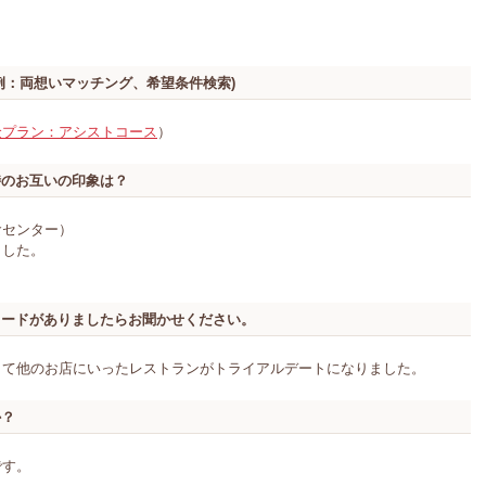
例：両想いマッチング、希望条件検索)
金プラン：アシストコース
）
時のお互いの印象は？
食センター）
ました。
ソードがありましたらお聞かせください。
くて他のお店にいったレストランがトライアルデートになりました。
か？
です。