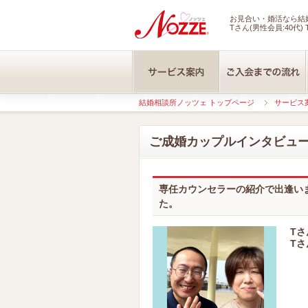
お見合い・婚活なら結婚
Tさん(男性会員:40代) 
結婚相談所ノッツェ トップページ
サービス
ご成婚カップルインタビュ
専任カウンセラーの紹介で出逢い
た。
Tさ
Tさ