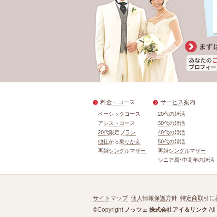
料金・コース
サービス案内
ベーシックコース
20代の婚活
アシストコース
30代の婚活
20代限定プラン
40代の婚活
他社から乗りかえ
50代の婚活
再婚シングルマザー
再婚シングルマザー
シニア層･中高年の婚活
サイトマップ
個人情報保護方針
特定商取引に
©Copyright
ノッツェ 株式会社アイ＆リンク
All