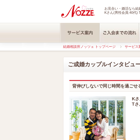
お見合い・婚活なら結婚
Kさん(男性会員:40代) 
結婚相談所ノッツェ トップページ
サービス
ご成婚カップルインタビュ
背伸びしないで同じ時間を過ごせ
Kさ
Tさ