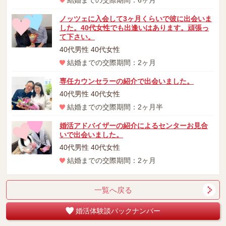
ノッツェに入会して3ヶ月くらいで彼に出会いま
した。40代女性でも出逢いはあります。頑張っ
て下さい。
40代男性 40代女性
結婚までの交際期間：2ヶ月
専任カウンセラーの紹介で出会いました。
40代男性 40代女性
結婚までの交際期間：2ヶ月半
婚活アドバイザーの紹介によるセンターお見合
いで出会いました。
40代男性 40代女性
結婚までの交際期間：2ヶ月
一覧へ戻る
婚活体験談バックナンバー