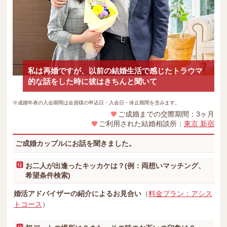
私は再婚ですが、以前の結婚生活で感じたトラウマ
的な話をした時に彼はきちんと聞いて
※成婚年表の入会期間は会員様の申込日・入会日・休止期間を含みます。
ご成婚までの交際期間：3ヶ月
ご利用された結婚相談所：
東京 新宿
ご成婚カップルにお話を聞きました。
お二人が出逢ったキッカケは？(例：両想いマッチング、
希望条件検索)
婚活アドバイザーの紹介によるお見合い
（
料金プラン：アシス
トコース
）