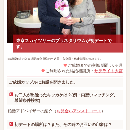
東京スカイツリーのプラネタリウムが初デートで
す。
※成婚年表の入会期間は会員様の申込日・入会日・休止期間を含みます。
ご成婚までの交際期間：6ヶ月
ご利用された結婚相談所：
サテライト大宮
ご成婚カップルにお話を聞きました。
お二人が出逢ったキッカケは？(例：両想いマッチング、
希望条件検索)
婚活アドバイザーの紹介（
お見合いアシストコース
）
初デートの場所は？また、その時のお互いの印象は？