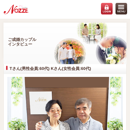
ご成婚カップル
インタビュー
Tさん(男性会員:60代) Kさん(女性会員:60代)