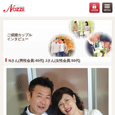
ご成婚カップル
インタビュー
Nさん(男性会員:40代) Jさん(女性会員:50代)