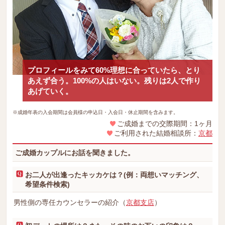
プロフィールをみて60%理想に合っていたら、とり
あえず合う。100%の人はいない。残りは2人で作り
あげていく。
※成婚年表の入会期間は会員様の申込日・入会日・休止期間を含みます。
ご成婚までの交際期間：1ヶ月
ご利用された結婚相談所：
京都
ご成婚カップルにお話を聞きました。
お二人が出逢ったキッカケは？(例：両想いマッチング、
希望条件検索)
男性側の専任カウンセラーの紹介（
京都支店
）