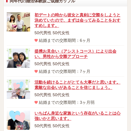
同年代の婚活体験談ご成婚カップル
初デートの時から彼女と真剣に交際をしようと
決めていたので、まずは会ってみることをおす
すめします。
50代男性 50代女性
結婚までの交際期間：6ヶ月
提携お見合い（アシストコース）により出会
い、男性から交際アプローチ
50代男性 50代女性
結婚までの交際期間：7ヶ月
活動を続けることがとても大事だと思います。
素敵な出会いがあることを信じましょう。
50代男性 50代女性
結婚までの交際期間：3ヶ月弱
いちばん身近な家族という存在がいることは心
強いかと思います。
50代男性 50代女性