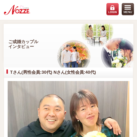
ご成婚カップル
インタビュー
Tさん(男性会員:30代) Nさん(女性会員:40代)