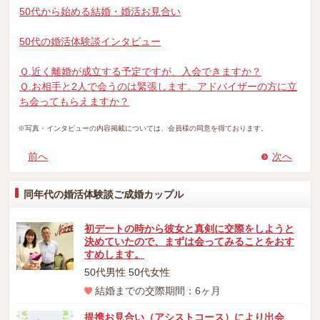
50代から始める結婚・婚活お見合い
50代の婚活体験談インタビュー
Ｑ.近く離婚が成立する予定ですが、入会できますか？
Ｑ.お相手と2人で会うのは緊張します。アドバイザーの方に立
ち会ってもらえますか？
※写真・インタビューの内容掲載については、会員様の同意を得ております。
前へ
次へ
同年代の婚活体験談ご成婚カップル
初デートの時から彼女と真剣に交際をしようと
決めていたので、まずは会ってみることをおす
すめします。
50代男性 50代女性
結婚までの交際期間：6ヶ月
提携お見合い（アシストコース）により出会