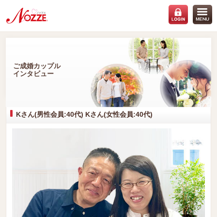
ご成婚カップル
インタビュー
Kさん(男性会員:40代) Kさん(女性会員:40代)