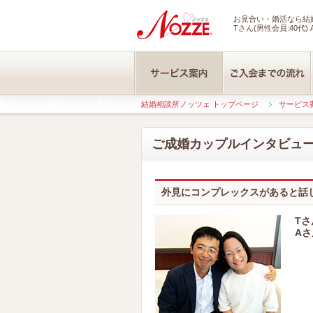
お見合い・婚活なら結婚
Tさん(男性会員:40代) 
結婚相談所ノッツェ トップページ
サービス
ご成婚カップルインタビュ
外見にコンプレックスがあると話
Tさ
Aさ