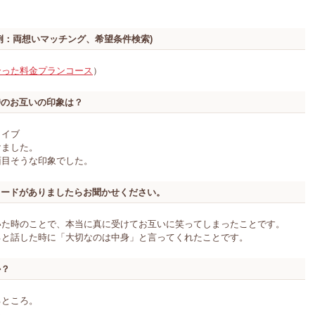
例：両想いマッチング、希望条件検索)
合った料金プランコース
）
時のお互いの印象は？
ライブ
けました。
面目そうな印象でした。
ソードがありましたらお聞かせください。
いた時のことで、本当に真に受けてお互いに笑ってしまったことです。
ると話した時に「大切なのは中身」と言ってくれたことです。
か？
るところ。
ろ。