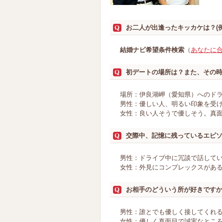
お二人が出逢ったキッカケは？(
結婚ナビ希望条件検索
（
あなたに
初デートの場所は？また、その
場所：伊良湖岬（愛知県）へのド
男性：優しい人、明るい印象を受
女性：良い人そうで優しそう。真
交際中、記憶に残っているエピ
男性：ドライブ中に冗談で話して
女性：外見にコンプレックスがあ
お相手のどういう所が好きです
男性：誰とでも優しく接してくれ
女性：優しく真面目で誠実なとこ