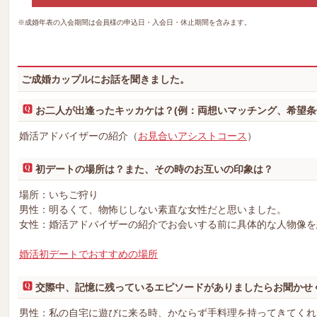
※成婚年表の入会期間は会員様の申込日・入会日・休止期間を含みます。
ご成婚カップルにお話を聞きました。
お二人が出逢ったキッカケは？(例：両想いマッチング、希望条
婚活アドバイザーの紹介（
お見合いアシストコース
）
初デートの場所は？また、その時のお互いの印象は？
場所：いちご狩り
男性：明るくて、物怖じしない素直な女性だと思いました。
女性：婚活アドバイザーの紹介でお会いする前に具体的な人物像を
婚活初デートでおすすめの場所
交際中、記憶に残っているエピソードがありましたらお聞かせ
男性：私の自宅に遊びに来る時、かならず手料理を持ってきてくれ