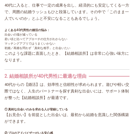
40代に入ると、仕事で一定の成果を出し、経済的にも安定してくる一方
で、周囲の結婚ラッシュもひと段落しています。その中で「このまま一
人でいいのか」とふと不安になることもあるでしょう。
よくある40代男性の婚活の悩み：
出会いの場が減っている
若い頃と比べてアプローチの仕方がわからない
マッチングアプリではうまくいかない
初婚／再婚を問わず「真剣な相手」と出会いたい
このような課題に直面したとき、【結婚相談所】は非常に心強い味方に
なります。
2. 結婚相談所が40代男性に最適な理由
40代からの【婚活】は、効率性と信頼性が求められます。遊びや軽い交
際ではなく、人生のパートナーを探す真剣な出会いには、サポート体制
が整った【結婚相談所】が最適です。
① 真剣な出会いのみを求める人が登録している
【お見合い】を前提とした出会いは、最初から結婚を意識した関係構築
ができます。
② プロのアドバイザーがいる安心感