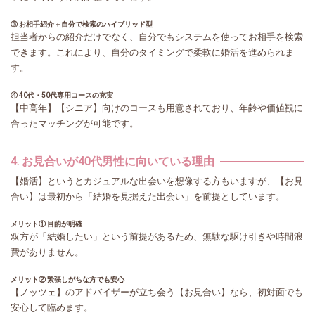
③ お相手紹介＋自分で検索のハイブリッド型
担当者からの紹介だけでなく、自分でもシステムを使ってお相手を検索
できます。これにより、自分のタイミングで柔軟に婚活を進められま
す。
④ 40代・50代専用コースの充実
【中高年】【シニア】向けのコースも用意されており、年齢や価値観に
合ったマッチングが可能です。
4. お見合いが40代男性に向いている理由
【婚活】というとカジュアルな出会いを想像する方もいますが、【お見
合い】は最初から「結婚を見据えた出会い」を前提としています。
メリット① 目的が明確
双方が「結婚したい」という前提があるため、無駄な駆け引きや時間浪
費がありません。
メリット② 緊張しがちな方でも安心
【ノッツェ】のアドバイザーが立ち会う【お見合い】なら、初対面でも
安心して臨めます。