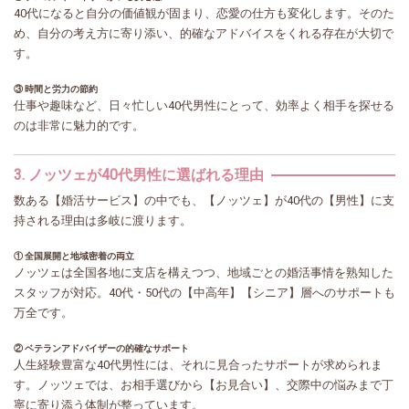
40代になると自分の価値観が固まり、恋愛の仕方も変化します。そのた
め、自分の考え方に寄り添い、的確なアドバイスをくれる存在が大切で
す。
③ 時間と労力の節約
仕事や趣味など、日々忙しい40代男性にとって、効率よく相手を探せる
のは非常に魅力的です。
3. ノッツェが40代男性に選ばれる理由
数ある【婚活サービス】の中でも、【ノッツェ】が40代の【男性】に支
持される理由は多岐に渡ります。
① 全国展開と地域密着の両立
ノッツェは全国各地に支店を構えつつ、地域ごとの婚活事情を熟知した
スタッフが対応。40代・50代の【中高年】【シニア】層へのサポートも
万全です。
② ベテランアドバイザーの的確なサポート
人生経験豊富な40代男性には、それに見合ったサポートが求められま
す。ノッツェでは、お相手選びから【お見合い】、交際中の悩みまで丁
寧に寄り添う体制が整っています。