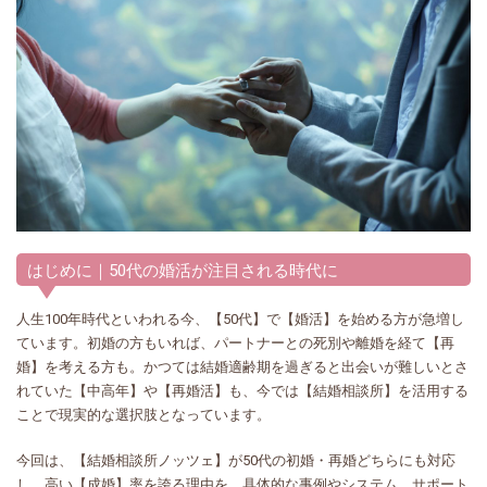
はじめに｜50代の婚活が注目される時代に
人生100年時代といわれる今、【50代】で【婚活】を始める方が急増し
ています。初婚の方もいれば、パートナーとの死別や離婚を経て【再
婚】を考える方も。かつては結婚適齢期を過ぎると出会いが難しいとさ
れていた【中高年】や【再婚活】も、今では【結婚相談所】を活用する
ことで現実的な選択肢となっています。
今回は、【結婚相談所ノッツェ】が50代の初婚・再婚どちらにも対応
し、高い【成婚】率を誇る理由を、具体的な事例やシステム、サポート