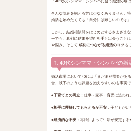
「40代のシンママ・シンパパに合う婚活の場
そんな悩みを抱える方は少なくありません。特
婚活を始めたくても「自分には難しいのでは」
しかし、結婚相談所をはじめとするさまざまな
ーでも、真剣に結婚を望む相手と出会うことは
や悩み、そして
成功につながる婚活のコツ
を
1. 40代シンママ・シンパパの
婚活市場において40代は「まだまだ需要があ
合、以下のような課題を抱えやすいのも事実で
●
子育てとの両立
：仕事・家事・育児に追われ
●
相手に理解してもらえるか不安
：子どもがい
●
経済的な不安
：再婚によって生活が安定する