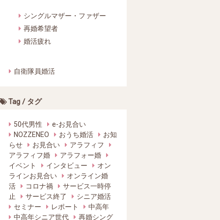
シングルマザー・ファザー
再婚希望者
婚活疲れ
自衛隊員婚活
Tag / タグ
50代男性
e-お見合い
NOZZENEO
おうち婚活
お知
らせ
お見合い
アラフィフ
アラフィフ婚
アラフォー婚
イベント
インタビュー
オン
ラインお見合い
オンライン婚
活
コロナ禍
サービス一時停
止
サービス終了
シニア婚活
セミナー
レポート
中高年
中高年シニア世代
再婚シング