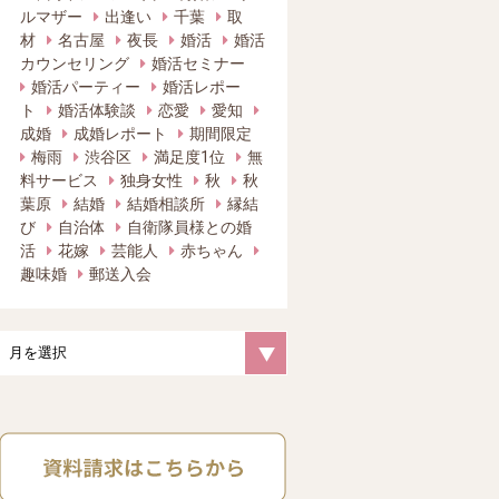
ルマザー
出逢い
千葉
取
材
名古屋
夜長
婚活
婚活
カウンセリング
婚活セミナー
婚活パーティー
婚活レポー
ト
婚活体験談
恋愛
愛知
成婚
成婚レポート
期間限定
梅雨
渋谷区
満足度1位
無
料サービス
独身女性
秋
秋
葉原
結婚
結婚相談所
縁結
び
自治体
自衛隊員様との婚
活
花嫁
芸能人
赤ちゃん
趣味婚
郵送入会