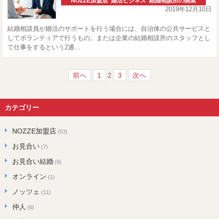
NOZZE加盟店
,
婚活ビジネス
,
結婚相談所の開業
2019年12月10日
結婚相談員が婚活のサポートを行う場合には、自治体の公共サービスと
してボランティアで行うもの。または企業の結婚相談所のスタッフとし
て仕事をするという2通…
前へ
1
2
3
次へ
カテゴリー
NOZZE加盟店
(53)
お見合い
(7)
お見合い結婚
(6)
オンライン
(1)
ノッツェ
(11)
仲人
(6)