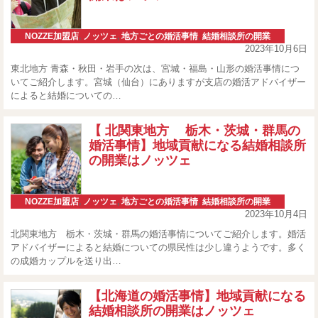
NOZZE加盟店
,
ノッツェ
,
地方ごとの婚活事情
,
結婚相談所の開業
2023年10月6日
東北地方 青森・秋田・岩手の次は、宮城・福島・山形の婚活事情につ
いてご紹介します。宮城（仙台）にありますが支店の婚活アドバイザー
によると結婚についての…
【 北関東地方 栃木・茨城・群馬の
婚活事情】地域貢献になる結婚相談所
の開業はノッツェ
NOZZE加盟店
,
ノッツェ
,
地方ごとの婚活事情
,
結婚相談所の開業
2023年10月4日
北関東地方 栃木・茨城・群馬の婚活事情についてご紹介します。婚活
アドバイザーによると結婚についての県民性は少し違うようです。多く
の成婚カップルを送り出…
【北海道の婚活事情】地域貢献になる
結婚相談所の開業はノッツェ