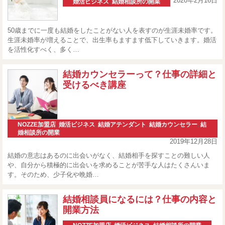
2020年2月16日
婚活ビジネス
,
結婚相談所の開業
50歳までに一度も結婚をしたことがない人を表すのが生涯未婚率です。
生涯未婚率が増えることで、出生率もますます低下していきます。婚活
を活性化すべく、多く…
結婚カウンセラーって？仕事の詳細と
受けるべき講座
NOZZE加盟店
,
婚活ビジネス
,
結婚アテンダント
,
結婚カウンセラー
,
結
婚相談所の開業
2019年12月28日
結婚の意志はあるのに出会いがなく、結婚相手を探すことの難しい人
や、自分から積極的に出会いを求めることが苦手な人はたくさんいま
す。そのため、少子化や晩婚…
結婚相談員になるには？仕事の内容と
開業方法