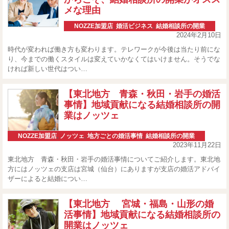
メな理由
NOZZE加盟店
,
婚活ビジネス
,
結婚相談所の開業
2024年2月10日
時代が変われば働き方も変わります。テレワークが今後は当たり前にな
り、今までの働くスタイルは変えていかなくてはいけません。そうでな
ければ新しい世代はつい…
【東北地方 青森・秋田・岩手の婚活
事情】地域貢献になる結婚相談所の開
業はノッツェ
NOZZE加盟店
,
ノッツェ
,
地方ごとの婚活事情
,
結婚相談所の開業
2023年11月22日
東北地方 青森・秋田・岩手の婚活事情についてご紹介します。東北地
方にはノッツェの支店は宮城（仙台）にありますが支店の婚活アドバイ
ザーによると結婚につい…
【東北地方 宮城・福島・山形の婚
活事情】地域貢献になる結婚相談所の
開業はノッツェ